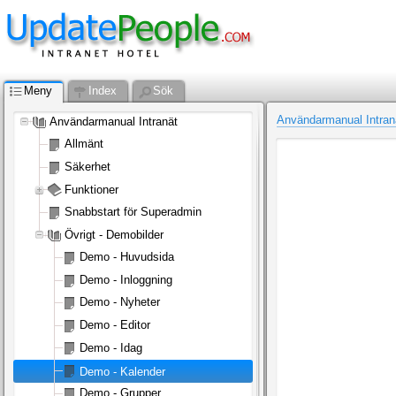
Meny
Index
Sök
Användarmanual Intran
Användarmanual Intranät
Allmänt
Säkerhet
Funktioner
Snabbstart för Superadmin
Övrigt - Demobilder
Demo - Huvudsida
Demo - Inloggning
Demo - Nyheter
Demo - Editor
Demo - Idag
Demo - Kalender
Demo - Grupper