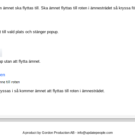
ämnet ska flyttas till. Ska ämnet flyttas till roten i ämnesträdet så kryssa fö
 till vald plats och stänger popup.
p utan att flytta ämnet.
ten
ssas i så kommer ämnet att flyttas till roten i ämnesträdet.
A product by Gordon Production AB - info@updatepeople.com