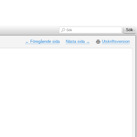
Sök
Sök
← Föregående sida
Nästa sida →
Utskriftsversion