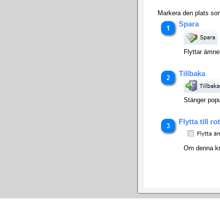
Markera den plats som 
Spara
Flyttar ämnet
Tillbaka
Stänger popu
Flytta till ro
Om denna kry