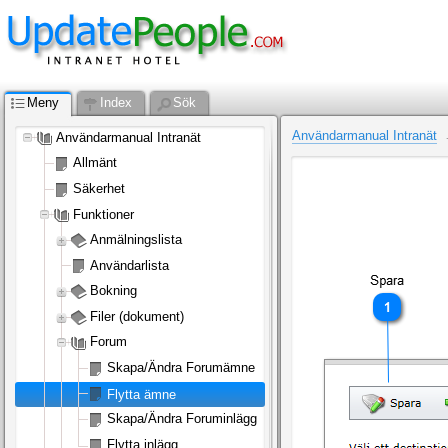
Meny
Index
Sök
Användarmanual Intranät
Användarmanual Intranät
Allmänt
Säkerhet
Funktioner
Anmälningslista
Användarlista
Bokning
Filer (dokument)
Forum
Skapa/Ändra Forumämne
Flytta ämne
Skapa/Ändra Foruminlägg
Flytta inlägg