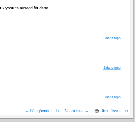
r kryssruta avsedd för detta.
Sidans topp
Sidans topp
Sidans topp
← Föregående sida
Nästa sida →
Utskriftsversion