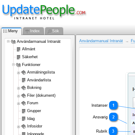
Meny
Index
Sök
Användarmanual Intranät
Fu
Användarmanual Intranät
Allmänt
Säkerhet
Funktioner
Anmälningslista
Användarlista
Bokning
Filer (dokument)
Forum
Grupper
Idag
Infosidor
Inloggade