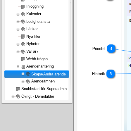
Inloggning
Kalender
Ledighetslista
Länkar
Nya filer
Nyheter
Var är?
Webb-frågan
Ärendehantering
Skapa/Ändra ärende
Ärendeämnen
Snabbstart för Superadmin
Övrigt - Demobilder