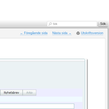
Sök
Sök
← Föregående sida
Nästa sida →
Utskriftsversion