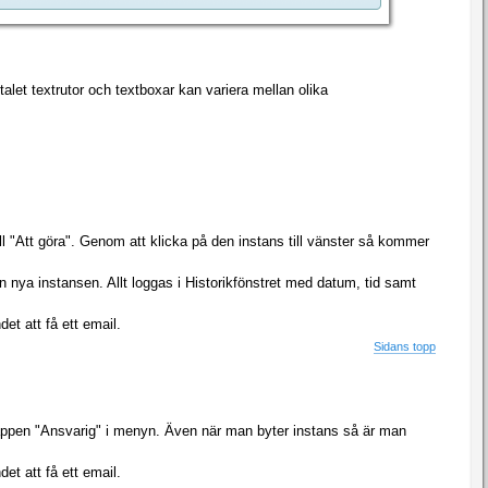
alet textrutor och textboxar kan variera mellan olika
all "Att göra". Genom att klicka på den instans till vänster så kommer
 nya instansen. Allt loggas i Historikfönstret med datum, tid samt
t att få ett email.
Sidans topp
nappen "Ansvarig" i menyn. Även när man byter instans så är man
t att få ett email.