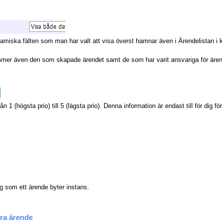
amiska fälten som man har valt att visa överst hamnar även i Ärendelistan i kol
mer även den som skapade ärendet samt de som har varit ansvariga för ärende
n 1 (högsta prio) till 5 (lägsta prio). Denna information är endast till för dig fö
g som ett ärende byter instans.
dra ärende