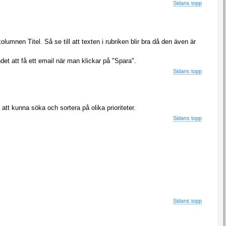
Sidans topp
umnen Titel. Så se till att texten i rubriken blir bra då den även är
t att få ett email när man klickar på "Spara".
Sidans topp
r att kunna söka och sortera på olika prioriteter.
Sidans topp
Sidans topp