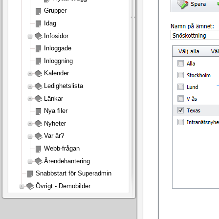
Grupper
Idag
Infosidor
Inloggade
Inloggning
Kalender
Ledighetslista
Länkar
Nya filer
Nyheter
Var är?
Webb-frågan
Ärendehantering
Snabbstart för Superadmin
Övrigt - Demobilder