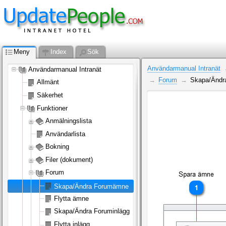
Meny
Index
Sök
Användarmanual Intranät
Användarmanual Intranät
Forum
Skapa/Ändr
Allmänt
Säkerhet
Funktioner
Anmälningslista
Användarlista
Bokning
Filer (dokument)
Forum
Skapa/Ändra Forumämne
Flytta ämne
Skapa/Ändra Foruminlägg
Flytta inlägg