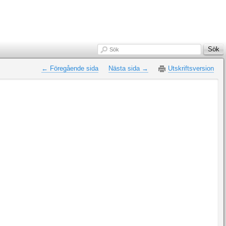
Sök
Sök
← Föregående sida
Nästa sida →
Utskriftsversion