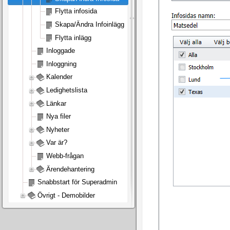
Flytta infosida
Skapa/Ändra Infoinlägg
Flytta inlägg
Inloggade
Inloggning
Kalender
Ledighetslista
Länkar
Nya filer
Nyheter
Var är?
Webb-frågan
Ärendehantering
Snabbstart för Superadmin
Övrigt - Demobilder