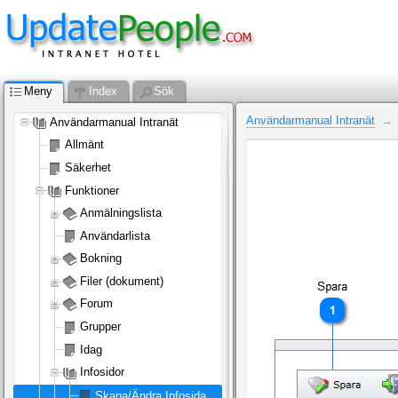
Meny
Index
Sök
Användarmanual Intranät
Användarmanual Intranät
Allmänt
Säkerhet
Funktioner
Anmälningslista
Användarlista
Bokning
Filer (dokument)
Forum
Grupper
Idag
Infosidor
Skapa/Ändra Infosida