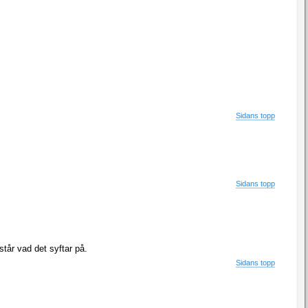
Sidans topp
Sidans topp
tår vad det syftar på.
Sidans topp